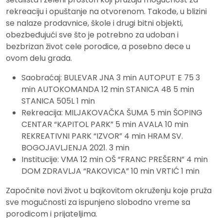
rekreaciju i opuštanje na otvorenom. Takođe, u blizini
se nalaze prodavnice, škole i drugi bitni objekti,
obezbeđujući sve što je potrebno za udoban i
bezbrizan život cele porodice, a posebno dece u
ovom delu grada.
Saobraćaj: BULEVAR JNA 3 min AUTOPUT E 75 3
min AUTOKOMANDA 12 min STANICA 48 5 min
STANICA 505L 1 min
Rekreacija: MILJAKOVAČKA ŠUMA 5 min ŠOPING
CENTAR “KAPITOL PARK” 5 min AVALA 10 min
REKREATIVNI PARK “IZVOR” 4 min HRAM SV.
BOGOJAVLJENJA 2021. 3 min
Institucije: VMA 12 min OŠ “FRANC PREŠERN” 4 min
DOM ZDRAVLJA “RAKOVICA” 10 min VRTIĆ 1 min
Započnite novi život u bajkovitom okruženju koje pruža
sve mogućnosti za ispunjeno slobodno vreme sa
porodicom i prijateljima.