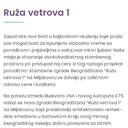
Ruža
vetrova 1
Započnite novi život u bajkovitom okuženju koje pruža
sve mogućnosti za ispunjeno slobodno vreme sa
porodicom i prijateljima u vašoj oazi mira i ljubavi. Naša
misija je stvaranje visokokvalitetnog stambenog
prostora po pristupačnoj ceni. Iz tog razloga projekat
porodično-stambene zgrade BeogradStana “Ruža
vetrova 1” na Miljakovcu se izdvaja po odličnom
odnosu cene i kvaliteta.
Na potezu između Bulevara JNA i novog Autoputa E75
nalazi se nova zgrada BeogradStana “Ruža vetrova 1”
na Miljakovcu, koja predstavlja arhitektonsko remek-
delo smešteno u šumovitom kraju ovog mirnog
beogradskog naselja, dobro povezana sa bitnim