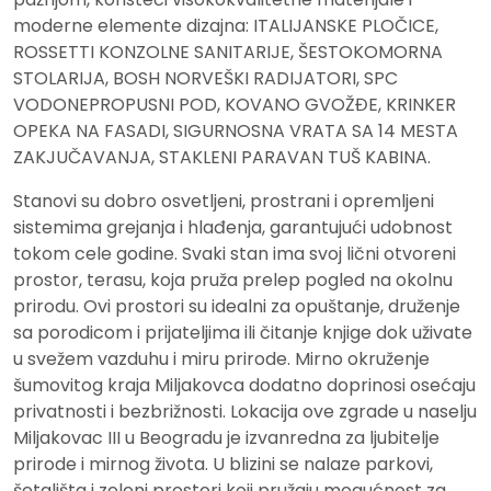
moderne elemente dizajna: ITALIJANSKE PLOČICE,
ROSSETTI KONZOLNE SANITARIJE, ŠESTOKOMORNA
STOLARIJA, BOSH NORVEŠKI RADIJATORI, SPC
VODONEPROPUSNI POD, KOVANO GVOŽĐE, KRINKER
OPEKA NA FASADI, SIGURNOSNA VRATA SA 14 MESTA
ZAKJUČAVANJA, STAKLENI PARAVAN TUŠ KABINA.
Stanovi su dobro osvetljeni, prostrani i opremljeni
sistemima grejanja i hlađenja, garantujući udobnost
tokom cele godine. Svaki stan ima svoj lični otvoreni
prostor, terasu, koja pruža prelep pogled na okolnu
prirodu. Ovi prostori su idealni za opuštanje, druženje
sa porodicom i prijateljima ili čitanje knjige dok uživate
u svežem vazduhu i miru prirode. Mirno okruženje
šumovitog kraja Miljakovca dodatno doprinosi osećaju
privatnosti i bezbrižnosti. Lokacija ove zgrade u naselju
Miljakovac III u Beogradu je izvanredna za ljubitelje
prirode i mirnog života. U blizini se nalaze parkovi,
šetališta i zeleni prostori koji pružaju mogućnost za