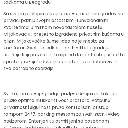
tačkama u Beogradu.
Sa svojim prelepim dizajnom, ova moderna građevina
privlači pažnju svojim estetskim i funkcionalnim
kvalitetima, u mirnom novonastalom naselju
Miljakovac III, pretežno izgrađeno privatnim kućama u
blizini Miljakovačke šume, idealno je mesto za
komforan život porodice, a po kvalitetu gradnje i
osećaju koji pruža daleko ispred drugih. Sastoji se od tri
sprata, pružajući dovoljno prostora za udoban život i
sve potrebne sadržaje.
Svaki stan u ovoj zgradi je pažljivo dizajniran kako bi
pružio optimalnu iskoristivost prostora. Potpunu
privatnost i sigurnost pruža kontrolisani pristup
rampom 24/7, parking mestom za svaki stan i video
nadzorom. Enterijeri su osmišljeni sa posebnom
pažnjom, koristeći visokokvalitetne materijale i