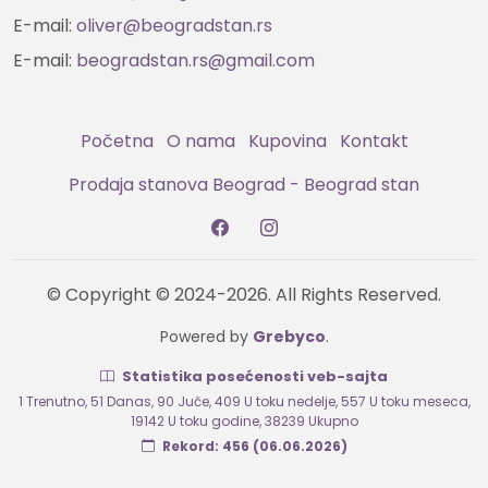
E-mail:
oliver@beogradstan.rs
E-mail:
beogradstan.rs@gmail.com
Početna
O nama
Kupovina
Kontakt
Prodaja stanova Beograd - Beograd stan
© Copyright © 2024-2026. All Rights Reserved.
Powered by
Grebyco
.
Statistika posećenosti veb-sajta
1 Trenutno
,
51 Danas
,
90 Juče
,
409 U toku nedelje
,
557 U toku meseca
,
19142 U toku godine
,
38239 Ukupno
Rekord: 456 (06.06.2026)